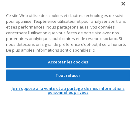
Avocats californiens
Ce site Web utilise des cookies et d’autres technologies de suivi
politique de confidentialité
pour optimiser l’expérience utilisateur et pour analyser son trafic
et ses performances. Nous partageons aussi vos données
Termes et conditions
concernant l’utilisation que vous faites de notre site avec nos
partenaires analytiques, publicitaires et de réseaux sociaux. Si
nous détectons un signal de préférence d’opt-out, il sera honoré.
De plus amples informations sont disponibles ici
Service client
Accepter les cookies
Informations générales
Tout refuser
Contact
Je m’oppose à la vente et au partage de mes informations
personnelles privées
Correspondance générale
Boîte postale 1109
Dallas, Texas 75001