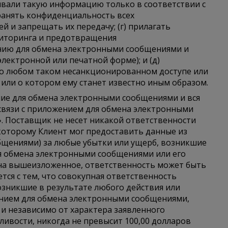
рывали такую ​​информацию только в соответствии с
хранять конфиденциальность всех
 и запрещать их передачу; (г) прилагать
ниторинга и предотвращения
нию для обмена электронными сообщениями и
лектронной или печатной форме); и (д)
о любом таком несанкционированном доступе или
или о котором ему станет известно иным образом.
ние для обмена электронными сообщениями и вся
 связи с приложением для обмена электронными
. Поставщик не несет никакой ответственности
которому Клиент мог предоставить данные из
щениями) за любые убытки или ущерб, возникшие
ля обмена электронными сообщениями или его
 на вышеизложенное, ответственность может быть
тся с тем, что совокупная ответственность
озникшие в результате любого действия или
ением для обмена электронными сообщениями,
и независимо от характера заявленного
ливости, никогда не превысит 100,00 долларов