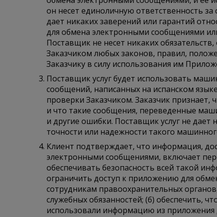
обмена электронными сообщениями, и ее и
он несет единоличную ответственность за
дает никаких заверений или гарантий отн
для обмена электронными сообщениями или
Поставщик не несет никаких обязательств,
Заказчиком любых законов, правил, положе
Заказчику в силу использования им Прило
Поставщик услуг будет использовать маши
сообщений, написанных на испанском языке
проверки Заказчиком. Заказчик признает, 
и что такие сообщения, переведенные маш
и другие ошибки. Поставщик услуг не дает
точности или надежности такого машинног
Клиент подтверждает, что информация, до
электронными сообщениями, включает перс
обеспечивать безопасность всей такой инфо
ограничить доступ к приложению для обм
сотрудникам правоохранительных органов,
служебных обязанностей; (б) обеспечить, чт
использовали информацию из приложения 