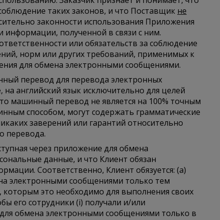
спользованию. Заказчик признает и понимает, что
 соблюдение таких законов, и что Поставщик
не
осительно законности использования Приложения
 информации, полученной в связи с ним.
 ответственности или обязательств за соблюдение
ний, норм или других требований, применимых к
жения для обмена электронными сообщениями.
нный перевод для перевода электронных
, на английский язык исключительно для целей
что машинный перевод не является на 100% точным
инным способом, могут содержать грамматические
 никаких заверений или гарантий относительно
о перевода.
ступная через приложение для обмена
ональные данные, и что Клиент обязан
рмации. Соответственно, Клиент обязуется: (а)
ена электронными сообщениями только тем
 которым это необходимо для выполнения своих
обы его сотрудники (i) получали и/или
для обмена электронными сообщениями только в