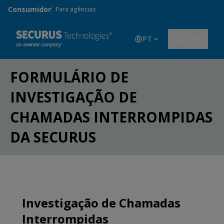
Skip to main content
Consumidor
Para agências
PT
FORMULÁRIO DE
INVESTIGAÇÃO DE
CHAMADAS INTERROMPIDAS
DA SECURUS
Investigação de Chamadas
Interrompidas