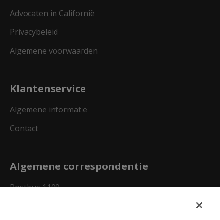
Advocaten in Californië
Privacybeleid
Algemene voorwaarden
Klantenservice
Algemene informatie
Contact
Algemene correspondentie
Postbus 1109
Dallas, Texas 75001