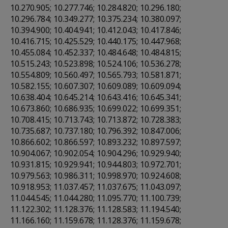
10.270.905; 10.277.746; 10.284.820; 10.296.180;
10.296.784; 10.349.277; 10.375.234; 10.380.097;
10.394.900; 10.404.941; 10.412.043; 10.417.846;
10.416.715; 10.425.529; 10.440.175; 10.447.968;
10.455.084; 10.452.337; 10.484.648; 10.484.815;
10.515.243; 10.523.898; 10.524.106; 10.536.278;
10.554.809; 10.560.497; 10.565.793; 10.581.871;
10.582.155; 10.607.307; 10.609.089; 10.609.094;
10.638.404; 10.645.214; 10.643.416; 10.645.341;
10.673.860; 10.686.935; 10.699.022; 10.699.351;
10.708.415; 10.713.743; 10.713.872; 10.728.383;
10.735.687; 10.737.180; 10.796.392; 10.847.006;
10.866.602; 10.866.597; 10.893.232; 10.897.597;
10.904.067; 10.902.054; 10.904.296; 10.929.940;
10.931.815; 10.929.941; 10.944.803; 10.972.701;
10.979.563; 10.986.311; 10.998.970; 10.924.608;
10.918.953; 11.037.457; 11.037.675; 11.043.097;
11.044.545; 11.044.280; 11.095.770; 11.100.739;
11.122.302; 11.128.376; 11.128.583; 11.194.540;
11.166.160; 11.159.678; 11.128.376; 11.159.678;