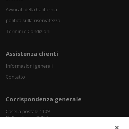
Avvocati della California
politica sulla riservatezza
Termini e Condizioni
Assistenza clienti
Informazioni generali
Contatto
Corrispondenza generale
Casella postale 1109
Dallas, Texas 75001