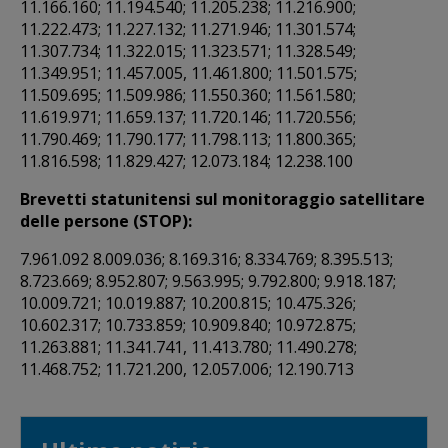
11.166.160; 11.194.540; 11.205.238; 11.216.900;
11.222.473; 11.227.132; 11.271.946; 11.301.574;
11.307.734; 11.322.015; 11.323.571; 11.328.549;
11.349.951; 11.457.005, 11.461.800; 11.501.575;
11.509.695; 11.509.986; 11.550.360; 11.561.580;
11.619.971; 11.659.137; 11.720.146; 11.720.556;
11.790.469; 11.790.177; 11.798.113; 11.800.365;
11.816.598; 11.829.427; 12.073.184; 12.238.100
Brevetti statunitensi sul monitoraggio satellitare
delle persone (STOP):
7.961.092 8.009.036; 8.169.316; 8.334.769; 8.395.513;
8.723.669; 8.952.807; 9.563.995; 9.792.800; 9.918.187;
10.009.721; 10.019.887; 10.200.815; 10.475.326;
10.602.317; 10.733.859; 10.909.840; 10.972.875;
11.263.881; 11.341.741, 11.413.780; 11.490.278;
11.468.752; 11.721.200, 12.057.006; 12.190.713