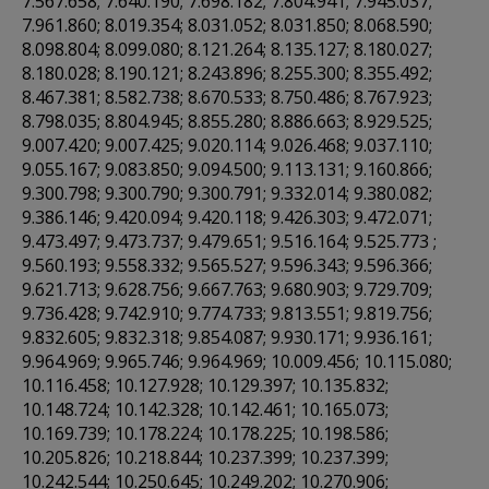
7.567.658; 7.640.190; 7.698.182; 7.804.941; 7.945.037;
7.961.860; 8.019.354; 8.031.052; 8.031.850; 8.068.590;
8.098.804; 8.099.080; 8.121.264; 8.135.127; 8.180.027;
8.180.028; 8.190.121; 8.243.896; 8.255.300; 8.355.492;
8.467.381; 8.582.738; 8.670.533; 8.750.486; 8.767.923;
8.798.035; 8.804.945; 8.855.280; 8.886.663; 8.929.525;
9.007.420; 9.007.425; 9.020.114; 9.026.468; 9.037.110;
9.055.167; 9.083.850; 9.094.500; 9.113.131; 9.160.866;
9.300.798; 9.300.790; 9.300.791; 9.332.014; 9.380.082;
9.386.146; 9.420.094; 9.420.118; 9.426.303; 9.472.071;
9.473.497; 9.473.737; 9.479.651; 9.516.164; 9.525.773 ;
9.560.193; 9.558.332; 9.565.527; 9.596.343; 9.596.366;
9.621.713; 9.628.756; 9.667.763; 9.680.903; 9.729.709;
9.736.428; 9.742.910; 9.774.733; 9.813.551; 9.819.756;
9.832.605; 9.832.318; 9.854.087; 9.930.171; 9.936.161;
9.964.969; 9.965.746; 9.964.969; 10.009.456; 10.115.080;
10.116.458; 10.127.928; 10.129.397; 10.135.832;
10.148.724; 10.142.328; 10.142.461; 10.165.073;
10.169.739; 10.178.224; 10.178.225; 10.198.586;
10.205.826; 10.218.844; 10.237.399; 10.237.399;
10.242.544; 10.250.645; 10.249.202; 10.270.906;