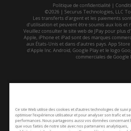
Politique de confidentialité
|
Condit
©2026 | Securus Technologies, LLC Tou
Les transferts d'argent et les paiements son
d'utilisation et peuvent être soumis aux lois et
Veuillez consulter le site web de JPay pour plus d
Apple, iPhone et iPad sont des marques commerci
aux États-Unis et dans d'autres pays. App Store
d'Apple Inc. Android, Google Play et le logo Go
commerciales de Google 
Ce site Web utilise des cookies et d’autres technologies de suivi 
optimiser l’expérience utilisateur et pour analyser son trafic et s
performances. Nous partageons aussi vos données concernant l’u
que vous faites de notre site avec nos partenaires analytiques,