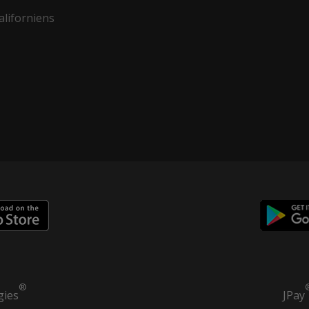
aliforniens
®
gies
JPay