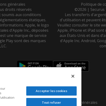
ions générales
Politique de co
s droits réservés
©2026 | Securus 
t soumis aux conditions
Les transferts d'argen
 réglementations étatiques.
d'utilisation et peuvent ê
'informations. Apple, le logo
Veuillez consulter le site w
ales d'Apple Inc., déposées
Apple, iPhone et iPad sont
 est une marque de service
aux États-Unis et dans d'
ogle Play sont des marques
d'Apple Inc. Android, Goo
LLC.
com
®
Aventiv
est la société mère de
pour
®
®
Accepter les cookies
JPay
|
Securus Technologies
es
tilisation
Politique de confidentialité
|
Conditions générales
Tout refuser