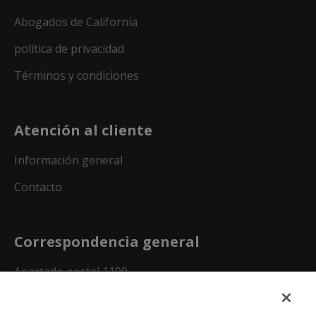
Abogados de California
política de privacidad
Términos y condiciones
Atención al cliente
Información general
Contacto
Correspondencia general
Apartado postal 1109
Dallas, Texas 75001