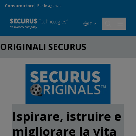
Skip to main content
Consumatore
Per le agenzie
IT
ORIGINALI SECURUS
Ispirare, istruire e
migliorare la vita