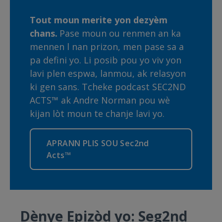
Tout moun merite yon dezyèm
chans.
Pase moun ou renmen an ka
mennen l nan prizon, men pase sa a
pa defini yo. Li posib pou yo viv yon
lavi plen espwa, lanmou, ak relasyon
ki gen sans. Tcheke podcast SEC2ND
ACTS™ ak Andre Norman pou wè
kijan lòt moun te chanje lavi yo.
APRANN PLIS SOU Sec2nd
Acts™
Dènye Epizòd yo: Seg2nd