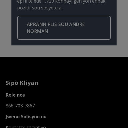
epi li te ede 1,720 konpayi gen yon enpak
pozitif sou sosyete a.
APRANN PLIS SOU ANDRE
NORMAN
Sipò Kliyan
Rele nou
866-703-7867
Jwenn Solisyon ou
Kontakte lavant yo