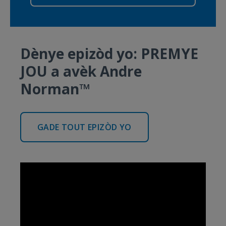
Dènye epizòd yo: PREMYE
JOU a avèk Andre
Norman™
GADE TOUT EPIZÒD YO