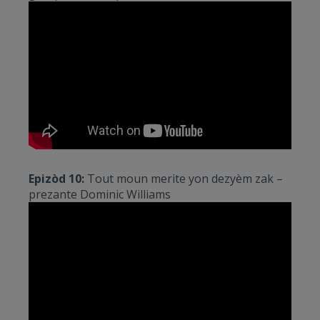
Epizòd 10:
Tout moun merite yon dezyèm zak –
prezante Dominic Williams