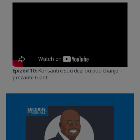
Epizòd 10:
Konsantre sou dezi ou pou chanje –
prezante Giant