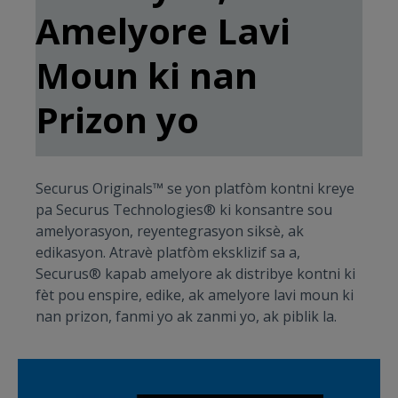
Amelyore Lavi
Moun ki nan
Prizon yo
Securus Originals™ se yon platfòm kontni kreye
pa Securus Technologies® ki konsantre sou
amelyorasyon, reyentegrasyon siksè, ak
edikasyon. Atravè platfòm eksklizif sa a,
Securus® kapab amelyore ak distribye kontni ki
fèt pou enspire, edike, ak amelyore lavi moun ki
nan prizon, fanmi yo ak zanmi yo, ak piblik la.