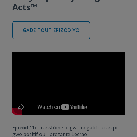
Acts™
GADE TOUT EPIZÒD YO
Epizòd 11:
Transfòme pi gwo negatif ou an pi
gwo pozitif ou - prezante Lecrae