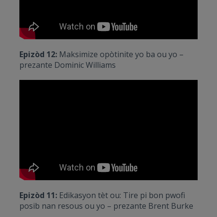
Epizòd 12:
Maksimize opòtinite yo ba ou yo –
prezante Dominic Williams
Epizòd 11:
Edikasyon tèt ou: Tire pi bon pwofi
posib nan resous ou yo – prezante Brent Burke